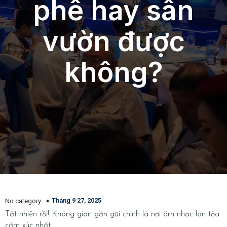
phê hay sân
vườn được
không?
Tháng 9 27, 2025
No category
Tất nhiên rồi! Không gian gần gũi chính là nơi âm nhạc lan tỏa
cảm xúc nhất