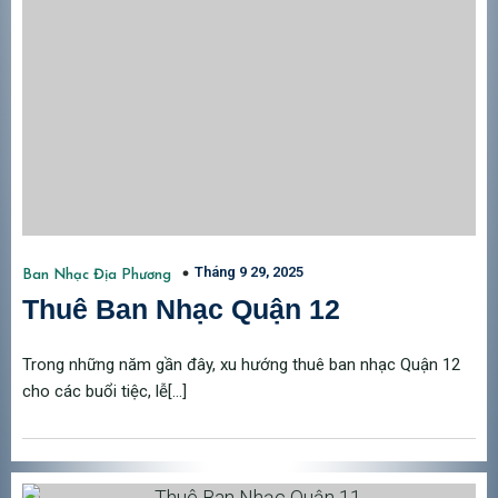
Tháng 9 29, 2025
Ban Nhạc Địa Phương
Thuê Ban Nhạc Quận 12
Trong những năm gần đây, xu hướng thuê ban nhạc Quận 12
cho các buổi tiệc, lễ[…]