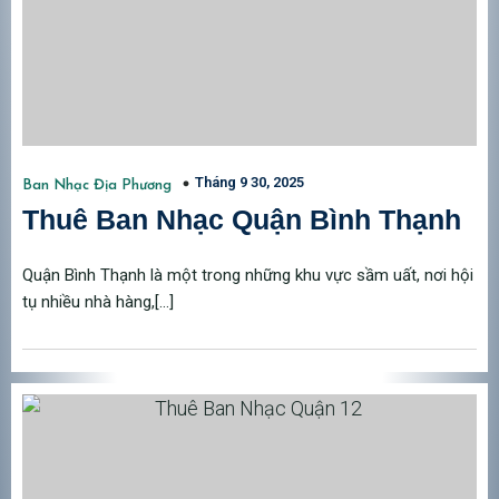
Tháng 9 30, 2025
Ban Nhạc Địa Phương
Thuê Ban Nhạc Quận Bình Thạnh
Quận Bình Thạnh là một trong những khu vực sầm uất, nơi hội
tụ nhiều nhà hàng,[…]