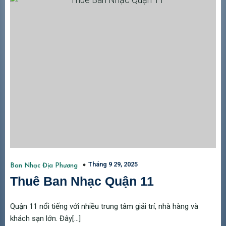
Tháng 9 29, 2025
Ban Nhạc Địa Phương
Thuê Ban Nhạc Quận 11
Quận 11 nổi tiếng với nhiều trung tâm giải trí, nhà hàng và
khách sạn lớn. Đây[…]