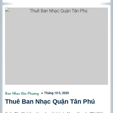
Tháng 10 5, 2025
Ban Nhạc Địa Phương
Thuê Ban Nhạc Quận Tân Phú