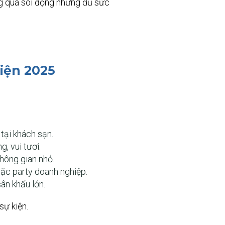
g quá sôi động nhưng đủ sức
iện 2025
 tại khách sạn.
, vui tươi.
hông gian nhỏ.
ặc party doanh nghiệp.
ân khấu lớn.
sự kiện.