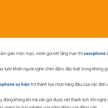
cảm giác mộc mạc, violin gợi nét lãng mạn thì
saxophone
l
 luôn khiến người nghe chìm đắm, đặc biệt trong không gian
xophone sự kiện
trở thành lựa chọn hàng đầu của các đơn v
động không khí mà vẫn giữ được nét thanh lịch. Khi nghệ s
g, mang lại trải nghiệm vừa sống động vừa đẳng cấp.