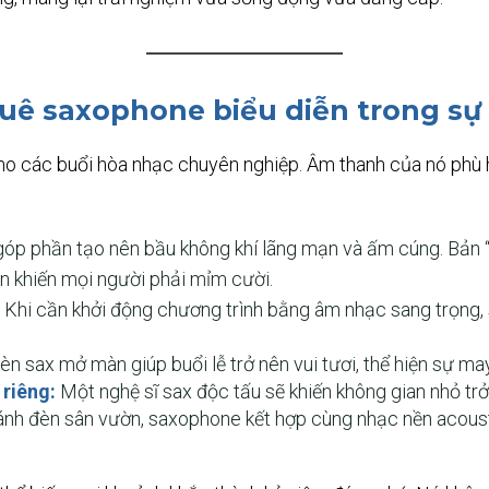
huê saxophone biểu diễn trong sự
o các buổi hòa nhạc chuyên nghiệp. Âm thanh của nó phù h
p phần tạo nên bầu không khí lãng mạn và ấm cúng. Bản “
ên khiến mọi người phải mỉm cười.
Khi cần khởi động chương trình bằng âm nhạc sang trọng, 
èn sax mở màn giúp buổi lễ trở nên vui tươi, thể hiện sự ma
 riêng:
Một nghệ sĩ sax độc tấu sẽ khiến không gian nhỏ trở
nh đèn sân vườn, saxophone kết hợp cùng nhạc nền acousti