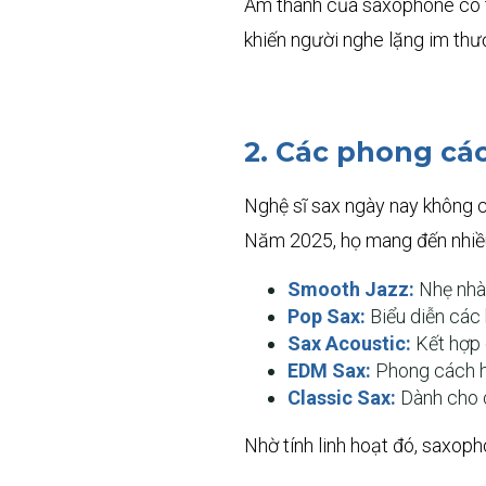
Âm thanh của saxophone có t
khiến người nghe lặng im thư
2. Các phong cá
Nghệ sĩ sax ngày nay không cò
Năm 2025, họ mang đến nhiều 
Smooth Jazz:
Nhẹ nhàn
Pop Sax:
Biểu diễn các 
Sax Acoustic:
Kết hợp 
EDM Sax:
Phong cách hi
Classic Sax:
Dành cho c
Nhờ tính linh hoạt đó, saxoph