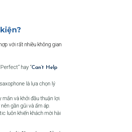
 kiện?
ợp với rất nhiều không gian
Perfect” hay “
Can’t Help
saxophone là lựa chọn lý
y mắn và khởi đầu thuận lợi.
 nên gần gũi và ấm áp.
c luôn khiến khách mời hài