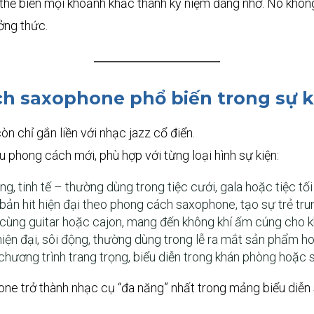
hể biến mọi khoảnh khắc thành kỷ niệm đáng nhớ. Nó khôn
ởng thức.
ch saxophone phổ biến trong sự k
n chỉ gắn liền với nhạc jazz cổ điển.
phong cách mới, phù hợp với từng loại hình sự kiện:
g, tinh tế – thường dùng trong tiệc cưới, gala hoặc tiệc tối
bản hit hiện đại theo phong cách saxophone, tạo sự trẻ trung
cùng guitar hoặc cajon, mang đến không khí ấm cúng cho k
ện đại, sôi động, thường dùng trong lễ ra mắt sản phẩm ho
hương trình trang trọng, biểu diễn trong khán phòng hoặc s
one trở thành nhạc cụ “đa năng” nhất trong mảng biểu diễn 